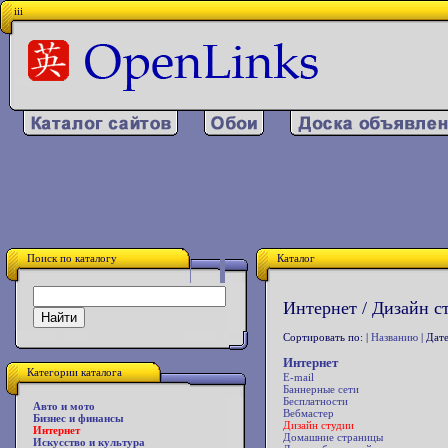
iii
Поиск по каталогу
Каталог
Интернет / Дизайн с
Сортировать по: |
Названию
| Дате
Интернет
Категории каталога
E-mail
Баннерные сети
Бесплатности
Авто и мото
Вебмастер
Бизнес и финансы
Дизайн студии
Интернет
Домашние страницы
Искусство и культура