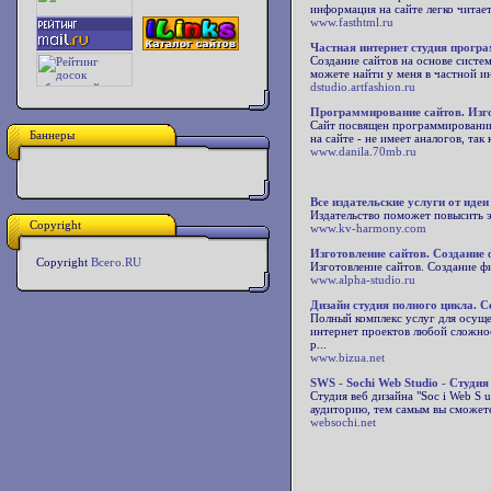
информация на сайте легко читает
www.fasthtml.ru
Частная интернет студия прогр
Создание сайтов на основе систем
можете найти у меня в частной и
dstudio.artfashion.ru
Программирование сайтов. Изгот
Сайт посвящен программированию 
Баннеры
на сайте - не имеет аналогов, та
www.danila.70mb.ru
Все издательские услуги от иде
Издательство поможет повысить 
Copyright
www.kv-harmony.com
Изготовление сайтов. Создание
Copyright
Всего.RU
Изготовление сайтов. Создание ф
www.alpha-studio.ru
Дизайн студия полного цикла. С
Полный комплекс услуг для осуще
интернет проектов любой сложнос
р...
www.bizua.net
SWS - Sochi Web Studio - Студия
Студия веб дизайна "Soc i Web S 
аудиторию, тем самым вы сможете
websochi.net