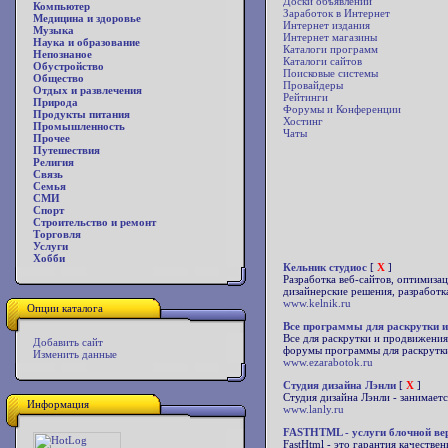
Доски объявлений
Компьютер
Заработок в Интернет
Медицина и здоровье
Интернет издания
Музыка
Интернет магазины
Наука и образование
Каталоги программ
Непознаное
Каталоги сайтов
Обустройство
Поисковые системы
Общество
Провайдеры
Отдых и развлечения
Рейтинги
Природа
Форумы и Конференции
Продукты питания
Хостинг
Промышленность
Чаты
Прочее
Путешествия
Религия
Связь
Семья
СМИ
Спорт
Строительство и ремонт
Торговля
Услуги
Хобби
Кельник студиос
[
X
]
Разработка веб-сайтов, оптимиза
дизайнерские решения, разработк
www.kelnik.ru
Опции каталога
Все программы для раскрутки и
Все для раскрутки и продвижения
Добавить сайт
форумы программы для раскрутки, 
Изменить данные
www.ezarabotok.ru
Студия дизайна Лэнли
[
X
]
Студия дизайна Лэнли - занимает
Информация
www.lanly.ru
FASTHTML - услуги блочной вер
FastHtml - это гарантия качеств