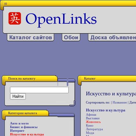
iii
Поиск по каталогу
Каталог
Искусство и культур
Сортировать по: |
Названию
| Дате
Искусство и культура
Категории каталога
Афиша
Выставки
Живопись
Авто и мото
Кино
Бизнес и финансы
Литература
Интернет
Мода
Искусство и культура