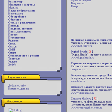
Музеи и галереи
Компьютер
Творчество
Медицина и здоровье
Театр
Музыка
Наука и образование
Непознаное
Обустройство
Общество
Отдых и развлечения
Природа
Продукты питания
Промышленность
Прочее
Путешествия
Настенная роспись, роспись сте
Религия
Живопись художники, настенная 
Связь
www.shcheglov.ru
Семья
СМИ
Digital Brush
[
X
]
Спорт
"Digital Brush" - проект о совре
Строительство и ремонт
www.digitalbrush.ru
Торговля
Услуги
Картины на творческом портал
Хобби
Картины известных и малоизвестн
image.mir-x.ru
Галерея художников города Эле
Опции каталога
Галерея художников города Элект
www.lubr.ru
Добавить сайт
Шаржист. Заказать портрет, ша
Изменить данные
Пригласить шаржиста. Нарисовать
www.yukar.narod.ru
Creative Gallery
[
X
]
Информация
Живопись графика молодых талант
натюрморт, копии Ваших любимы
www.creativegalleri.com.ru