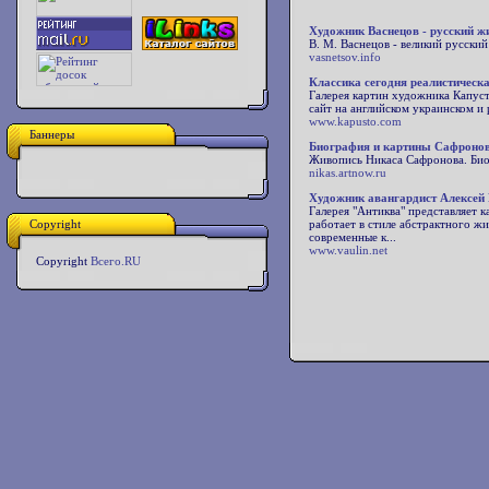
Художник Васнецов - русский ж
В. М. Васнецов - великий русск
vasnetsov.info
Классика сегодня реалистическ
Галерея картин художника Капуст
сайт на английском украинском и 
www.kapusto.com
Баннеры
Биография и картины Сафроно
Живопись Никаса Сафронова. Биог
nikas.artnow.ru
Художник авангардист Алексей
Галерея "Антиква" представляет 
Copyright
работает в стиле абстрактного ж
современные к...
www.vaulin.net
Copyright
Всего.RU