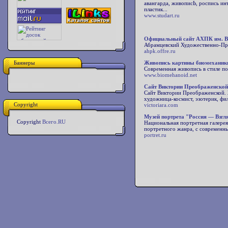
авангарда, живописЬ, роспись инт
пластик...
www.studart.ru
Официальный сайт АХПК им. В.
Абрамцевский Художественно-П
ahpk.offre.ru
Баннеры
Живопись картины биомеханик
Современная живопись в стиле п
www.biomehanoid.net
Сайт Виктории Преображенской
Сайт Виктории Преображенской. Ж
художница-космист, эзотерик, фи
Copyright
victoriara.com
Музей портрета "Россия — Взгля
Copyright
Всего.RU
Национальная портретная галерея
портретного жанра, с современн
portret.ru