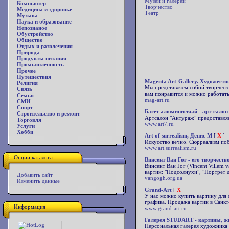
Музеи и галереи
Компьютер
Творчество
Медицина и здоровье
Театр
Музыка
Наука и образование
Непознаное
Обустройство
Общество
Отдых и развлечения
Природа
Продукты питания
Промышленность
Прочее
Путешествия
Magenta Art-Gallery. Художеств
Религия
Мы представляем собой творческо
Связь
вам понравится и можно работать
Семья
mag-art.ru
СМИ
Спорт
Багет алюминиевый - арт-сало
Строительство и ремонт
Артсалон "Антураж" предоставля
Торговля
www.art7.ru
Услуги
Хобби
Art of surrealism, Денис М
[
X
]
Искусство вечно. Сюрреализм по
www.art.surrealism.ru
Опции каталога
Винсент Ван Гог - его творчеств
Винсент Ван Гог (Vincent Villem
картин: "Подсолнухи", "Портрет 
Добавить сайт
vangogh.org.ua
Изменить данные
Grand-Art
[
X
]
У нас можно купить картину для 
графика. Продажа картин в Санкт
Информация
www.grand-art.ru
Галерея STUDART - картины, жи
Персональная галерея художника 