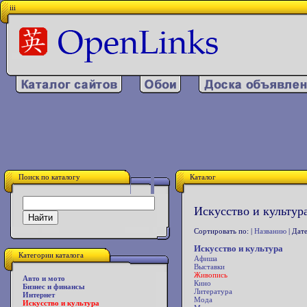
iii
Поиск по каталогу
Каталог
Искусство и культур
Сортировать по: |
Названию
| Дате
Искусство и культура
Категории каталога
Афиша
Выставки
Живопись
Авто и мото
Кино
Бизнес и финансы
Литература
Интернет
Мода
Искусство и культура