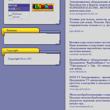
Электрощитовое оборудование 
Производство в Брянске низково
SCHNEIDER ELECTRIC, MITSUBISH
компенсации реак...
www.energoservis.tu1.ru
Техника для склада, запчасти, 
Техника для склада. Покупка. Пр
гидравлические тележки и т д. пр
...
Баннеры
specsklad.ru
Компрессоры вакуумные поста
Наша компания осуществляет подб
оборудования европейских произ
Copyright
маслозаполненног...
vacuum-systems.by
Copyright
Всего.RU
БашХимИнвест- оборудование 
Предприятие "БашХимИнвест" осу
"Уфахимпром" г. Уфа . От элект
для любых ...
www.bhiufa.ru
ООО ГЗ Электропривод - произв
Предприятие ГЗ электропривод с
простоту в настройке и эксплуа
электро...
www.gz-privod.ru
Металлообрабатывающие станк
Продажа металлообрабатывающих 
недорогих надежных качественны
каталог про...
www.investstanok.ru