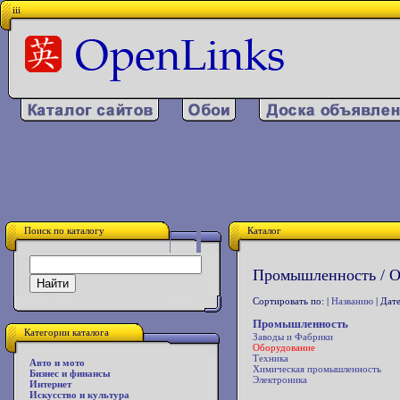
iii
Поиск по каталогу
Каталог
Промышленность / О
Сортировать по: |
Названию
| Дате
Промышленность
Категории каталога
Заводы и Фабрики
Оборудование
Техника
Авто и мото
Химическая промышленность
Бизнес и финансы
Электроника
Интернет
Искусство и культура