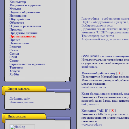
Компьютер
Медицина и здоровье
Музыка
Наука и образование
Непознаное
Газотурбина - особенности монт
Обустройство
Dayko - оборудование и услуги д
Общество
Выбираем датчик веса
Отдых и развлечения
Дорожные знаки, лежачий полице
Природа
Компания "СТЭП" - продажа вент
Продукты питания
Транспортерные ленты
Промышленность
Асфальтовый завод, асфальтосмес
Прочее
Путешествия
Религия
Связь
Семья
GSM BRAIN система оповещения
СМИ
Интеллектуальное устройство спо
Спорт
осуществлять полный контроль те
Строительство и ремонт
gsmbrain.ru
Торговля
Услуги
Металлообработка чпу
[
X
]
Хобби
Предприятие МеталлМакс предлага
Максимальные размеры обрабатыва
металла толщенн...
metallmax.com.ua
Опции каталога
Кран-балка, кран мостовой, кра
Компания «Тяжмашкомплекс» один
Добавить сайт
козловой, кран-балка, кран консол
Изменить данные
tmkp.ucoz.ru
Компания "АЦ-В"
[
X
]
Компания «АЦ-В» осуществляет св
Информация
проектированием и строительство
позвонив по ...
www.acvoda.ru