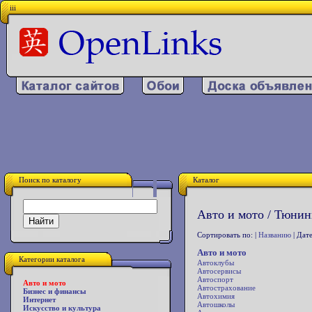
iii
Поиск по каталогу
Каталог
Авто и мото / Тюнин
Сортировать по: |
Названию
| Дате
Авто и мото
Категории каталога
Автоклубы
Автосервисы
Автоспорт
Авто и мото
Автострахование
Бизнес и финансы
Автохимия
Интернет
Автошколы
Искусство и культура