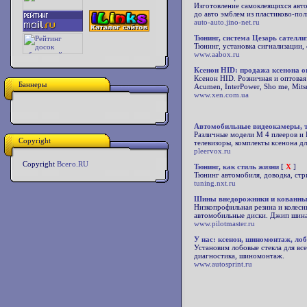
Изготовление самоклеящихся авто
до авто эмблем из пластиково-по
auto-auto.jino-net.ru
Тюнинг, система Цезарь сателли
Тюнинг, установка сигнализации,
www.aabox.ru
Ксенон HID: продажа ксенона оп
Ксенон HID. Розничная и оптовая
Баннеры
Acumen, InterPower, Sho me, Mit
www.xen.com.ua
Автомобильные видеокамеры, т
Различные модели M 4 плееров и
Copyright
телевизоры, комплекты ксенона д
pleervox.ru
Copyright
Всего.RU
Тюнинг, как стиль жизни
[
X
]
Тюнинг автомобиля, доводка, стр
tuning.nxt.ru
Шины внедорожники и кованны
Низкопрофильная резина и колес
автомобильные диски. Джип шина.
www.pilotmaster.ru
У нас: ксенон, шиномонтаж, лоб
Установим лобовые стекла для вс
диагностика, шиномонтаж.
www.autosprint.ru