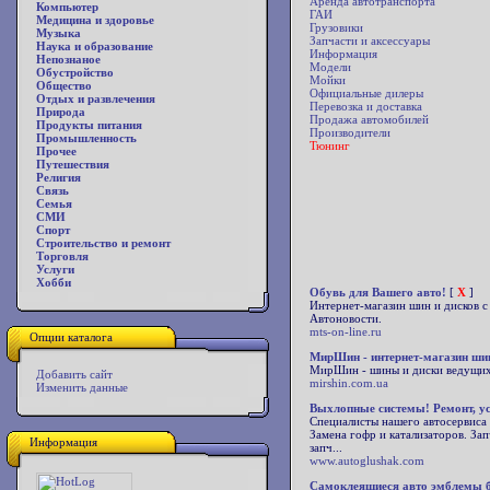
Аренда автотранспорта
Компьютер
ГАИ
Медицина и здоровье
Грузовики
Музыка
Запчасти и аксессуары
Наука и образование
Информация
Непознаное
Модели
Обустройство
Мойки
Общество
Официальные дилеры
Отдых и развлечения
Перевозка и доставка
Природа
Продажа автомобилей
Продукты питания
Производители
Промышленность
Тюнинг
Прочее
Путешествия
Религия
Связь
Семья
СМИ
Спорт
Строительство и ремонт
Торговля
Услуги
Хобби
Обувь для Вашего авто!
[
X
]
Интернет-магазин шин и дисков с
Автоновости.
mts-on-line.ru
Опции каталога
МирШин - интернет-магазин шин
МирШин - шины и диски ведущих 
Добавить сайт
mirshin.com.ua
Изменить данные
Выхлопные системы! Ремонт, ус
Специалисты нашего автосервиса 
Замена гофр и катализаторов. За
Информация
запч...
www.autoglushak.com
Самоклеящиеся авто эмблемы б