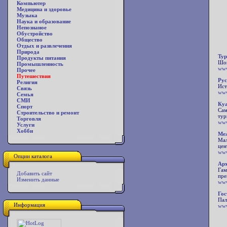
Компьютер
Медицина и здоровье
Музыка
Наука и образование
Непознаное
Обустройство
Общество
Отдых и развлечения
Природа
Ту
Продукты питания
Шоп
Промышленность
www
Прочее
Путешествия
Рус
Религия
Ист
Связь
www
Семья
СМИ
Ку
Спорт
Сам
Строительство и ремонт
тур
Торговля
www
Услуги
Хобби
Ме
Мал
цен
www
Опции каталога
Арх
Гам
Добавить сайт
пре
Изменить данные
www
Гос
Пал
Информация
www