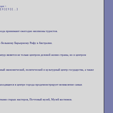
щая >
 [
8
] [
9
] [
...
]
орода принимают ежегодно миллионы туристов.
ко Большому Барьерному Рифу в Австралии.
мпур является не только центром деловой жизни страны, но и центром
ный экономический, политический и культурный центр государства, а также
 находящееся в центре города продемонстрирует великолепие самых
лотнами старых мастеров, Почтовый музей, Музей костюмов.