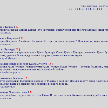
< предыдущая
следую
[
1
] [
2
] [
3
] [
4
] [
5
] [ 6 ] [
7
]
ры в Канны
[
X
]
пинг в Каннах. Канны. Канны - это настоящий французский рай, многочисленные отели г
.kanni.ru
кие в Косумеле
[
X
]
ория Косумеля. Авиабилет Косумель. Его протяженность свыше 700 км и он уступает толь
.kasumel.ru
ала Лумпур
[
X
]
ый большой в мире аэропорт в Куала-Лумпуре. Отели Куала - Лумпура ренессанс. Куала-Лу
изма, здесь в обилии представлены дворцы, храмы, парки, сады, музеи.
.kyalo-lympur.ru
ждународный аэропорт Куала Лумпур
[
X
]
айзия Куала Лумпур. Университеты Куала Лумпур. Куала-Лумпур — столица Малайзии, глав
тр туризма и информационных технологий в Малайзии.
.kuala-lumpyr.ru
итектура, Гамбург
[
X
]
бург авторынки. Расписание поездов из Москвы в Гамбург. Поездка вокруг озера Альстер,
красных парков и зданий этого поистине великого города.
.gambyrg.ru
тиница Noordsee Гаага
[
X
]
ата третейского суда в Гааге. Отели Гааги. В Гааге находятся Художественный музей с по
.gaaga.ru