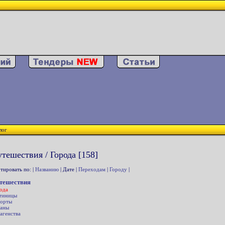
лог
тешествия / Города [158]
тировать по: |
Названию
| Дате |
Переходам
|
Городу
|
тешествия
ода
тиницы
орты
аны
агенства