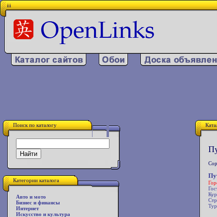
iii
Поиск по каталогу
Ката
Пу
Сор
Пу
Категории каталога
Гор
Гос
Кур
Авто и мото
Стр
Бизнес и финансы
Тур
Интернет
Искусство и культура