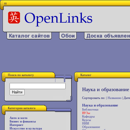
iii
Поиск по каталогу
Каталог
Наука и образование
Сортировать по: |
Названию
| Дате
Наука и образование
Категории каталога
Библиотеки
ВУЗы
Кафедры
Авто и мото
Курсы
Бизнес и финансы
НИИ
Интернет
Образование
Искусство и культура