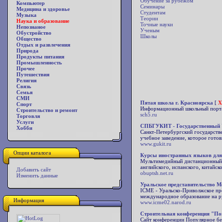
Обучение за рубежом
Компьютер
Семинары
Медицина и здоровье
Студентам
Музыка
Теории
Наука и образование
Точные науки
Непознаное
Ученым
Обустройство
Школы
Общество
Отдых и развлечения
Природа
Продукты питания
Промышленность
Прочее
Путешествия
Религия
Связь
Семья
СМИ
Пятая школа г. Красноярска
[
X
Спорт
Информационный школьный портал
Строительство и ремонт
sch5.ru
Торговля
Услуги
СПБГУКИТ - Государственный У
Хобби
Санкт-Петербургский государств
учебное заведение, которое гото
www.gukit.ru
Опции каталога
Курсы иностранных языков для 
Мультимедийный дистанционный ку
английского, испанского, китайс
Добавить сайт
obuptsh.net.ru
Изменить данные
Уральское представительство М
ICME - Уральско-Приволжское пр
международное образование на ру
Информация
www.icme02.narod.ru
Строительная конференция "По
Сайт конференции Популярное бе