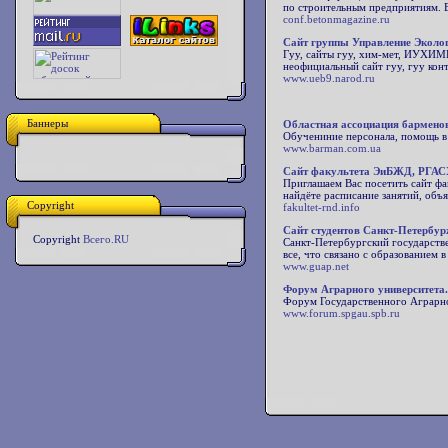
по строительным предприятиям. 
conf.betonmagazine.ru
Сайт группы Управление Эколог
Гуу, сайты гуу, хим-мет, ИУХИМП
неофициальный сайт гуу, гуу конт
www.ueb9.narod.ru
Баннеры
Областная ассоциация бармено
Обучениние персонала, помощь в 
www.barman.com.ua
Сайт факультета ЭиБЖД, РГА
Приглашаем Вас посетить сайт фа
найдёте расписание занятий, объя
Copyright
fakultet-rnd.info
Сайт студентов Санкт-Петербур
Copyright
Всего.RU
Санкт-Петербургский государстве
все, что связано с образованием 
www.guap.net
Форум Аграрного университета
Форум Государственного Аграрно
www.forum.spgau.spb.ru