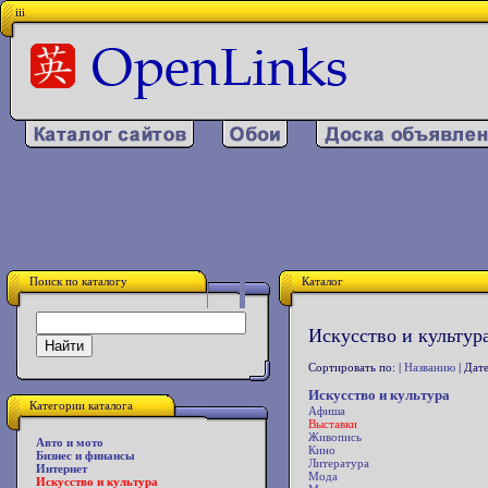
iii
Поиск по каталогу
Каталог
Искусство и культура
Сортировать по: |
Названию
| Дате
Искусство и культура
Категории каталога
Афиша
Выставки
Живопись
Авто и мото
Кино
Бизнес и финансы
Литература
Интернет
Мода
Искусство и культура