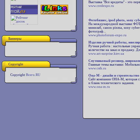
Выставка "Все кредиты" - это пер
www.credexpo.ru
Фотобизнес, ipod photo, sony cyb
На международной выставке ФОТО
минилаб, canon pixma, sony cyber
фотограф...
www.photoforum-expo.ru
Баннеры
Изделия ручной работы, ювелир
Ручная работа : настольные укра
количестве на заказ и продажу. Д
www.art-surprise.kiev.ua
Спутниковый ресивер, широкопо
Copyright
Главные темы выставки: Мобильно
www.cstb.ru
Copyright
Всего.RU
Ona-M - дизайн и строительство
Сайт компании ОНА-М, которая сп
и бланк технического задания.
www.ona-m.ru