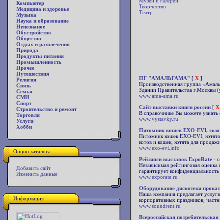
Музеи и галереи
Компьютер
Творчество
Медицина и здоровье
Театр
Музыка
Наука и образование
Непознаное
Обустройство
Общество
Отдых и развлечения
Природа
Продукты питания
Промышленность
Прочее
Путешествия
ПГ "АМАЛЬГАМА"
[
X
]
Религия
Производственная группа «Амаль
Связь
Здании Правительства г.Москвы (
Семья
www.ama-ama.ru
СМИ
Спорт
Сайт выставки книги россии
[
X
Строительство и ремонт
В справочнике Вы можете узнать 
Торговля
www.vystavky.ru
Услуги
Хобби
Питомник кошек EXO-EVI, экзо
Питомник кошек EXO-EVI, котята,
котов и кошек, котята для продаж
www.exo-evi.info
Опции каталога
Рейтинги выставок ExpoRate - 
Независимая рейтинговая оценка 
Добавить сайт
гарантирует конфиденциальность 
Изменить данные
www.exporate.ru
Оборудование дискотеки прокат
Наша компания предлагает услуги
Информация
корпоративных праздников, частн
www.soundrent.ru
Всероссийская потребительская