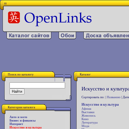
iii
Поиск по каталогу
Каталог
Искусство и культура
Сортировать по: |
Названию
| Дате
Искусство и культура
Категории каталога
Афиша
Выставки
Живопись
Авто и мото
Кино
Бизнес и финансы
Литература
Интернет
Мода
Искусство и культура