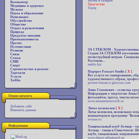
Музеи и галереи
Компьютер
Творчество
Медицина и здоровье
Театр
Музыка
Наука и образование
Непознаное
Обустройство
Общество
Отдых и развлечения
Природа
Продукты питания
Промышленность
Прочее
Путешествия
ЗА СТЕКЛОМ - Художественные 
Религия
Студия ЗА СТЕКЛОМ изготавливает
Связь
пескоструйный витраж. Специальн
Семья
Ростовско...
СМИ
steklo.biz
Спорт
Строительство и ремонт
Портрет-Fotoart Studio
[
X
]
Торговля
Все услуги по сканированию, обр
Услуги
художественного образа, професс
Хобби
portret-fotoart.e-gloryon.com
Анна Семенович - солистка гру
Информация о творчестве Анны С
Опции каталога
фотоальбом, пресса, тексты песен
www.annasemenovich.ru
Добавить сайт
Литье колоколов
[
X
]
Изменить данные
Литье колоколов, колокольное ис
компьютерную программу "Колокол
zvonar.ru
Информация
Танцевальный клуб Ахтиар - та
Ахтиар - танцы в Севастополе. Ш
клубе, танцевальных направления
www.dance.sebastopol.ua