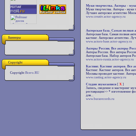
Муки творчества. Актеры - мук
Муки творчества. Актеры - муки т
Лучшее актерское агентство Москв
www.creativ.actor-agency.ru
Актерская база. Самая полная а
Актерская база. Самая полная акт
Баннеры
кастинг. Актерское агентство. Луч
www.actors-base.actor-agency.ru
Актеры России. Все актеры Росс
Актеры России. Все актеры России
Актерская база. Набор актеров Ро
www.actors-russia.actor-agency.ru
Copyright
Кастинг. Кастинг актеров. Все а
Кастинг. Кастинг актеров. Все ак
Copyright
Всего.RU
Москвы проводит кастинг. Актеры.
www.casting.actor-agency.ru
Студия звукозаписи
[
X
]
Запись, сведение и мастеринг муз
реставрации>> * изготовление фо
для...
www.burarecords.ru