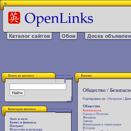
iii
Поиск по каталогу
Каталог
Общество / Безопасн
Сортировать по: |
Названию
| Дате
Общество
Категории каталога
Безопасность
Города и Регионы
Женщина
Авто и мото
Законы
Бизнес и финансы
Иммиграция и эммиграция
Интернет
История
Искусство и культура