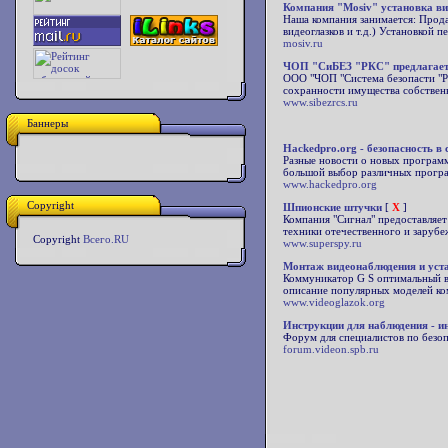
Компания "Mosiv" установка в
Наша компания занимается: Прод
видеоглазков и т.д.) Установкой
mosiv.ru
ЧОП "СиБЕЗ "РКС" предлагаето
ООО "ЧОП "Система безопасти "Р
сохранности имущества собственн
www.sibezrcs.ru
Баннеры
Hackedpro.org - безопасность в 
Разные новости о новых программ
большой выбор различных програ
www.hackedpro.org
Copyright
Шпионские штучки
[
X
]
Компания "Сигнал" предоставляет
техники отечественного и зарубе
Copyright
Всего.RU
www.superspy.ru
Монтаж видеонаблюдения и уст
Коммуникатор G S оптимальный вы
описание популярных моделей ко
www.videoglazok.org
Инструкции для наблюдения - и
Форум для специалистов по безо
forum.videon.spb.ru