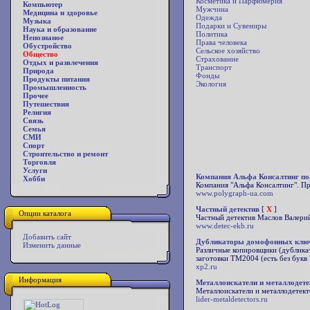
Косметика и Парфюмерия
Компьютер
Мужчина
Медицина и здоровье
Одежда
Музыка
Подарки и Сувениры
Наука и образование
Политика
Непознаное
Права человека
Обустройство
Сельское хозяйство
Общество
Страхование
Отдых и развлечения
Транспорт
Природа
Фонды
Продукты питания
Экология
Промышленность
Прочее
Путешествия
Религия
Связь
Семья
СМИ
Спорт
Строительство и ремонт
Торговля
Услуги
Компания Альфа Консалтинг пол
Хобби
Компания "Альфа Консалтинг". Пр
www.polygraph-ua.com
Частный детектив
[
X
]
Опции каталога
Частный детектив Маслов Валерий
www.detec-ekb.ru
Добавить сайт
Дубликаторы домофонных ключ
Изменить данные
Различные копировщики (дубликат
заготовки ТМ2004 (есть без букв
xp2.ru
Информация
Металлоискатели и металлодете
Металлоискатели и металлодетект
lider-metaldetectors.ru