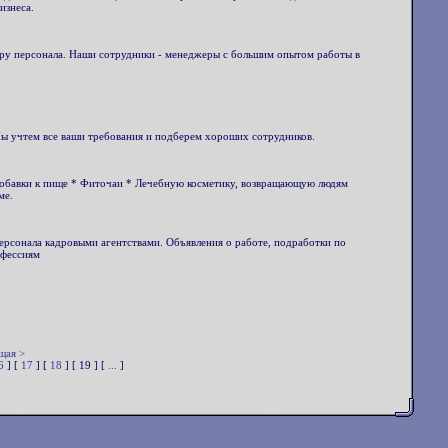
изнеса.
ору персонала. Наши сотрудники - менеджеры с большим опытом работы в
ы учтем все ваши требования и подберем хороших сотрудников.
добавки к пище * Фиточаи * Лечебную косметику, возвращающую людям
ме.
ерсонала кадровыми агентствами. Объявления о работе, подработки по
офессиям
.
щая >
6
] [
17
] [
18
] [ 19 ] [
...
]