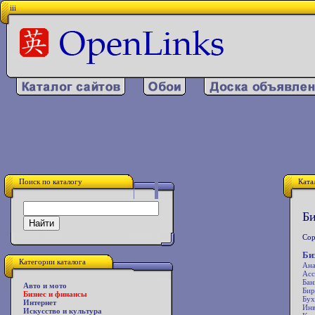
iii
Поиск по каталогу
Ката
Би
Сор
Би
Категории каталога
Ана
Асс
Бан
Авто и мото
Би
Бизнес и финансы
Бух
Интернет
Инв
Искусство и культура