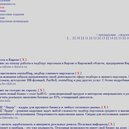
салтинг
вижимость
ота
лама
ансовые издания
нды
ктронная коммерция
< предыдущая
следую
[
...
] [
10
] [
11
] [
12
] [
13
] [
14
] [
15
] [
1
ота в Кирове
[
X
]
вис по поиску работы и подбору персонала в Кирове и Кировской области, предприятия Ки
.rabota-v-kirove.ru
ществляем outstaffing, подбор элитного персонала
[
X
]
а компания избрала направлением своей деятельности сферу подбора и лизинга персонала.
сонала, аутсорсинг HR-функций, PayRoll, outstaffing и ряд других услуг. С более подробн
.hr-club.ru
нес на соседях по гаражу.
[
X
]
ните новый бизнес с ower lusM G - революционный продукт в автопроме американских и 
учить реальную экономию бензина до 45%, очищающий двигатель.
tut.info
 "Лидер" - кадры для крупного бизнеса в любых сегментах рынка.
[
X
]
 "Лидер" - решение кадровых задач любой сложности: подбор персонала среднего и высшег
антийного обслуживания. Оперативность выполнения заказа. Скидки для постоянных клиент
.lidermkc.ru
 начать зарабатывать в интернете реальные деньги. Полезная информац
[
X
]
ернет и прибыль - это уже реальность. Огромные возможности имеет свой бизнес на дому. З