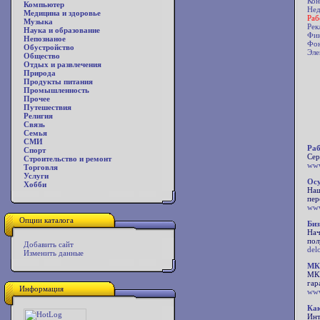
Кон
Компьютер
Нед
Медицина и здоровье
Раб
Музыка
Рек
Наука и образование
Фин
Непознаное
Фо
Обустройство
Эле
Общество
Отдых и развлечения
Природа
Продукты питания
Промышленность
Прочее
Путешествия
Религия
Связь
Семья
СМИ
Раб
Спорт
Сер
Строительство и ремонт
www
Торговля
Услуги
Осу
Хобби
Наш
пер
www
Опции каталога
Биз
Нач
пол
Добавить сайт
delo
Изменить данные
МКЦ
МКЦ
гар
Информация
www
Как
Инт