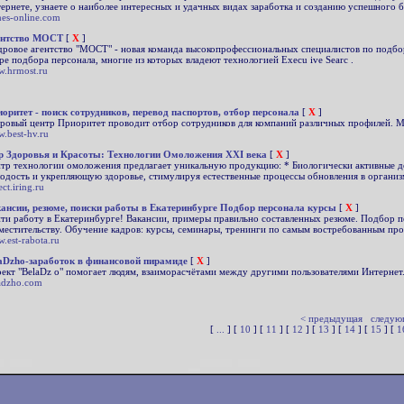
ернете, узнаете о наиболее интересных и удачных видах заработка и созданию успешного б
nes-online.com
ентство МОСТ
[
X
]
дровое агентство "МОСТ" - новая команда высокопрофессиональных специалистов по подб
ре подбора персонала, многие из которых владеют технологией Execu ive Searc .
.hrmost.ru
оритет - поиск сотрудников, перевод паспортов, отбор персонала
[
X
]
ровый центр Приоритет проводит отбор сотрудников для компаний различных профилей. М
.best-hv.ru
 Здоровья и Красоты: Технологии Омоложения XXI века
[
X
]
тр технологии омоложения предлагает уникальную продукцию: * Биологически активные 
одость и укрепляющую здоровье, стимулируя естественные процессы обновления в организ
ct.iring.ru
ансии, резюме, поиски работы в Екатеринбурге Подбор персонала курсы
[
X
]
ти работу в Екатеринбурге! Вакансии, примеры правильно составленных резюме. Подбор п
местительству. Обучение кадров: курсы, семинары, тренинги по самым востребованным пр
.est-rabota.ru
aDzho-заработок в финансовой пирамиде
[
X
]
ект "BelaDz o" помогает людям, взаиморасчётами между другими пользователями Интернет
adzho.com
< предыдущая
следую
[
...
] [
10
] [
11
] [
12
] [
13
] [
14
] [
15
] [
1