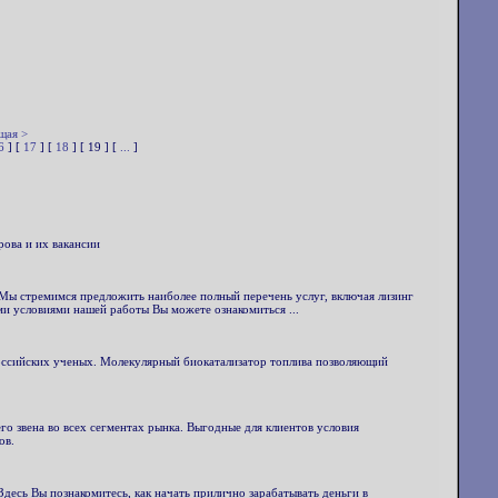
щая >
6
] [
17
] [
18
] [ 19 ] [
...
]
рова и их вакансии
 Мы стремимся предложить наиболее полный перечень услуг, включая лизинг
ыми условиями нашей работы Вы можете ознакомиться ...
российских ученых. Молекулярный биокатализатор топлива позволяющий
о звена во всех сегментах рынка. Выгодные для клиентов условия
ов.
десь Вы познакомитесь, как начать прилично зарабатывать деньги в