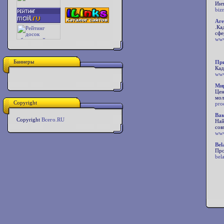
Инт
biz
Аг
.Ка
сфе
www
Баннеры
При
Кад
www
Мир
Цен
мол
Copyright
proe
Вак
Copyright
Всего.RU
Най
сов
www
Bel
Про
bel