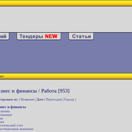
лог
знес и финансы / Работа [953]
тировать по: |
Названию
| Дате |
Переходам
|
Городу
|
знес и финансы
литика
оциации
ки
ржи
галтерский учет
естиционные компании