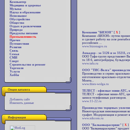
Компьютер
Медицина и здоровье
Музыка
Наука и образование
Непознаное
Обустройство
Общество
Отдых и развлечения
Природа
Компания "БИЗОН"
[
X
]
Продукты питания
Компания «БИЗОН» путем примене
Промышленность
и сделает работу на селе рента
Прочее
российских ...
Путешествия
www.bizonagro.ru
Религия
Связь
Амкадор - эо 5126 и эо 33211, 
Семья
ООО Тафа-групп представляет Ва
СМИ
то 18 б, автогрейдеры, бульдозер
Спорт
www.tafa.ru
Строительство и ремонт
Торговля
ООО "ТИС-Волга" производство
Услуги
Производство и сервис красильн
Хобби
изготовление красильно-отделоч
Монта...
www.thies-wolga.ru
Опции каталога
ТЕЛЕСТ - офисные мини-АТС, 
ТЕЛЕСТ - офисные мини-АТС, циф
записи телефонных разговоров.
Добавить сайт
www.11-22.ru
Изменить данные
Производство торцевых уплотн
Нижегородская инновационная ком
графит. Модернизация и ремонт на
Информация
www.nikcom.ru
ООО "Балканкарасервис"
[
X
]
ООО "Балканкарасервис" продает 