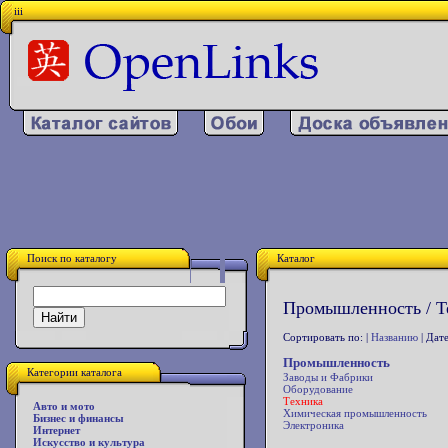
iii
Поиск по каталогу
Каталог
Промышленность / Т
Сортировать по: |
Названию
| Дате
Промышленность
Категории каталога
Заводы и Фабрики
Оборудование
Техника
Авто и мото
Химическая промышленность
Бизнес и финансы
Электроника
Интернет
Искусство и культура