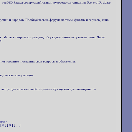
 reeBSD Раздел содержащий статьи, руководства, описания Все что Da abase
 времен и народов. Пообщайтесь на форуме на темы: фильмы и сериалы, кино
и работы в творческом разделе, обсуждают самые актуальные темы. Часто
b!
нет тематике и оставить свои вопросы и объявления.
идическая консультация.
лучает форум со всеми необходимыми функциями для полноценного
щая >
 [
8
] [
9
] [
...
]