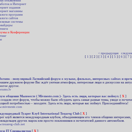
ки объявлений
аботок в Интернет
ернет издания
ернет магазины
алоги программ
алоги сайтов
сковые системы
вайдеры
тинги
умы и Конференции
тинг
ы
< предыдущая
следую
[
1
] [ 2 ] [
3
] [
4
] [
5
] [
6
] [
7
]
forums - популярный Латвийский форум о музыке, фильмах, интересных сайтах и проч
нашем дружном форуме Вас ждёт уютная атмосфера, интересные люди и дискуссии на актуа
ногое другое.
forums.lv
ум общения Мывместе ( Mivmeste.com )- Здесь есть люди, которые вас поймут.
[
X
]
создали этот форум, чтобы можно было обсудить здесь самые разные темы, увиде и почитат
ущной потребностью – заходите. Здесь есть люди, которые вас поймут. Присоединяйтесь!
.mivmeste.com
дународный Туарег Клуб International Touareg Club
[
X
]
рег клуб является международным клубом, объединяющим его членов общими интересами, ка
овладельцев других марок или просто поклонников и почитателей данного автомобиля.
.touareg-club.net
ум IT Специалистов
[
X
]