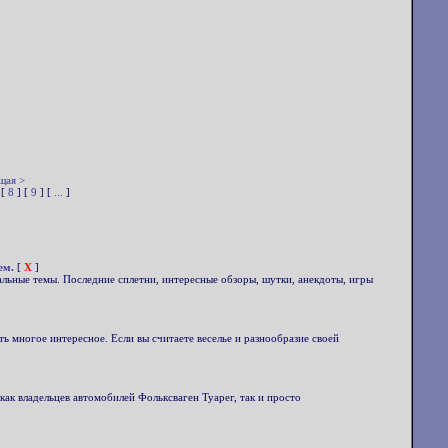
щая >
 [
8
] [
9
] [
...
]
ем.
[
X
]
льные темы. Последние сплетни, интересные обзоры, шутки, анекдоты, игры
ь многое интересное. Если вы считаете веселье и разнообразие своей
к владельцев автомобилей Фольксваген Туарег, так и просто