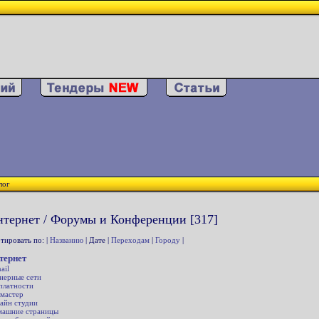
лог
тернет / Форумы и Конференции [317]
тировать по: |
Названию
| Дате |
Переходам
|
Городу
|
тернет
ail
нерные сети
платности
мастер
айн студии
ашние страницы