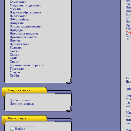
Дос
Компьютер
Зар
Медицина и здоровье
Инт
Музыка
Инт
Наука и образование
Кат
Непознаное
Кат
Обустройство
Пои
Общество
Про
Отдых и развлечения
Рей
Природа
Фор
Продукты питания
Хос
Промышленность
Чат
Прочее
Путешествия
Религия
Связь
Семья
СМИ
Спорт
Строительство и ремонт
Торговля
Услуги
Хобби
Lat
На 
и м
lat
Опции каталога
Фор
Мы 
Добавить сайт
нас
Изменить данные
www
Меж
Туа
Информация
авт
www
Фор