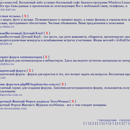
дел новостей, Бесплатный либо условно бесплатный софт Аналоги программ WIndows-Linux-
 Все про базы данных и приложения их использующие Все о мобильной связи, телефонах, и
orum.kiev.ua
стная музыка.
[
X
]
 о видео, фото и музыке. Познавательное и смешное видео, а также фильмы и сериалы всех
узыка, программное обеспечение. Частные объявления. Ваши предложения и пожелания.
.chime.ru
ьнеВосточный Детский Клуб
[
X
]
ьнеВосточный Детский Клуб - это место, где дети знакомятся, общаются, презентируют сво
водятся различные конкурсы и незабываемые встречи участников. Жизнь веселей с dvKidClu
idclub.ru
ернет форум оптимизаторов
[
X
]
ый форум для оптимизаторов и вебмастеров. Здесь вы можете почитать материалы по интер
rchdrive.ru
идический форум
[
X
]
дический форум - форум для юристов и тех, кто желает задать им вопросы. Бесплатная юр
t.net
вис форумов phpBB bogdanovka.com.ru
[
X
]
платный сервис для создания форума. Заполнив регистрационную форму, пользователь по
ользования.
danovka.com.ru
кретный Женский Форум журнала TerraWoman
[
X
]
ретный Форум Женского Журнала erraWoman - все о чем говорят женщины
um.terrawoman.com
< предыдущая
следую
[
1
] [ 2 ] [
3
] [
4
] [
5
] [
6
] [
7
]