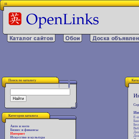
iii
Поиск по каталогу
Ката
Ин
Сор
Ин
Категории каталога
E-m
Бан
Бес
Авто и мото
Веб
Бизнес и финансы
Диз
Интернет
Дом
Искусство и культура