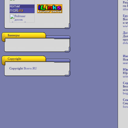
Раз
rss
itf
Гру
Все
и м
www
Дал
Баннеры
Дал
про
dvk
Инт
Copyright
Нов
sea
Copyright
Всего.RU
Юр
Юри
uris
Сер
Бес
исп
bog
Се
Сек
for