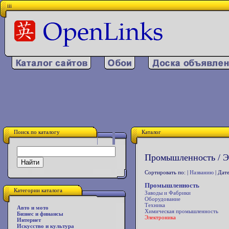
iii
Поиск по каталогу
Каталог
Промышленность / Э
Сортировать по: |
Названию
| Дате
Промышленность
Категории каталога
Заводы и Фабрики
Оборудование
Техника
Авто и мото
Химическая промышленность
Бизнес и финансы
Электроника
Интернет
Искусство и культура