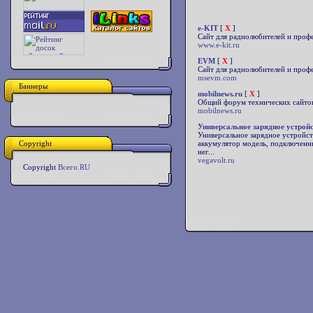
e-KIT
[
X
]
Сайт для радиолюбителей и проф
www.e-kit.ru
EVM
[
X
]
Сайт для радиолюбителей и проф
msevm.com
Баннеры
mobilnews.ru
[
X
]
Общий форум технических сайто
mobilnews.ru
Универсальное зарядное устрой
Универсальное зарядное устройст
Copyright
аккумулятор модель, подключенны
нег...
vegavolt.ru
Copyright
Всего.RU