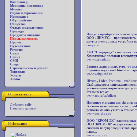
Компьютер
Медицина и здоровье
Музыка
Наука и образование
Непознаное
Обустройство
Общество
Отдых и развлечения
Природа
Цимус - преобразователи напря
Продукты питания
ООО «ЦИМУС» - производитель со
Промышленность
других электронных устройств на
Прочее
cimys.ru
Путешествия
Религия
ЗАО "Стартрейд" - поставка т
Связь
Комплексные поставки телекоммун
Семья
www.startrade.ru
СМИ
Спорт
Защита аудиоаппаратуры от ск
Строительство и ремонт
Сделайте звук своей hi-end аппа
Торговля
www.voltguard.ru
Услуги
Хобби
Штиль, Lider, Ресанта - стабили
Стабилизаторы напряжения предн
устанавливает нормально допуст
отклоняется от ...
Опции каталога
www.aes.ru/stabilizer
Интернет-магазин ups-shop.ru
Добавить сайт
В нашем интернет-магазине ups-s
Изменить данные
ремонта можно узнать о стоимос
www.ups-shop.ru
ООО "КРОМ-ЭК" электронные
Информация
ООО "КРОМ-ЭК" осуществляет пос
силовым полупроводниковым приб
наши...
www.tiristor.ru