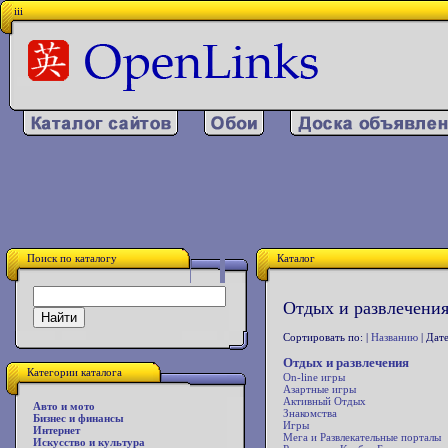
iii
Поиск по каталогу
Каталог
Отдых и развлечения
Сортировать по: |
Названию
| Дате
Отдых и развлечения
Категории каталога
On-line игры
Азартные игры
Активный Отдых
Авто и мото
Знакомства
Бизнес и финансы
Игры
Интернет
Мега и Развлекательные порталы
Искусство и культура