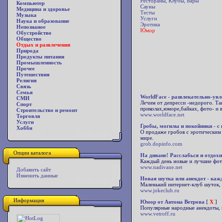
Рестораны, Клубы, Бары
Компьютер
Сауны
Медицина и здоровье
Тесты
Музыка
Услуги
Наука и образование
Эротика
Непознаное
Юмор
Обустройство
Общество
Отдых и развлечения
Природа
Продукты питания
Промышленность
Прочее
Путешествия
Религия
Связь
Семья
WorldFace - развлекательно-увл
СМИ
Лечим от депресси -недорого. Так
Спорт
приколах,юморе,байках, фото- и в
Строительство и ремонт
www.worldface.net
Торговля
Услуги
Гробы, могилы и покойники - с
Хобби
О продаже гробов с эротическим о
мире.
grob.dopinfo.com
Опции каталога
На диване! Расслабься и отдохн
Каждый день новые и лучшие фото
www.nadivane.net
Добавить сайт
Изменить данные
Новая шутка или анекдот - кажд
Маленький интернет-клуб шуток, 
www.jokeclub.ru
Информация
Юмор от Антона Ветрова
[
X
]
Популярные народные анекдоты, 
www.vetroff.ru