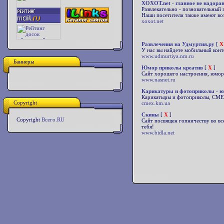
XOXOT.net - главное не надора
Развлекательно - позновательный 
Наши посетители также имеют во
xoxot.net
Развлечения на Удмуртия.ру
[
X
У нас вы найдете мобильный конт
www.udmurtiya.nm.ru
Баннеры
Юмор приколы креатив
[
X
]
Сайт хорошего настроения, юмор д
www.nasnet.ru
Карикатуры и фотоприколы - ю
Карикатыры и фотоприколы, СМЕХ
Copyright
cmex.km.ua
Скины
[
X
]
Copyright
Всего.RU
Сайт посвящен гопничеству во вс
тебя!
www.bidla.net