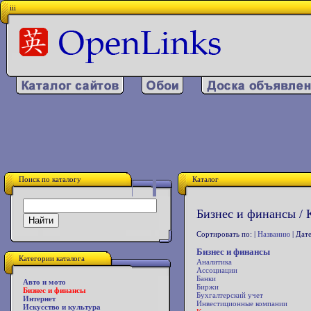
iii
Поиск по каталогу
Каталог
Бизнес и финансы / 
Сортировать по: |
Названию
| Дате
Бизнес и финансы
Категории каталога
Аналитика
Ассоциации
Банки
Авто и мото
Биржи
Бизнес и финансы
Бухгалтерский учет
Интернет
Инвестиционные компании
Искусство и культура