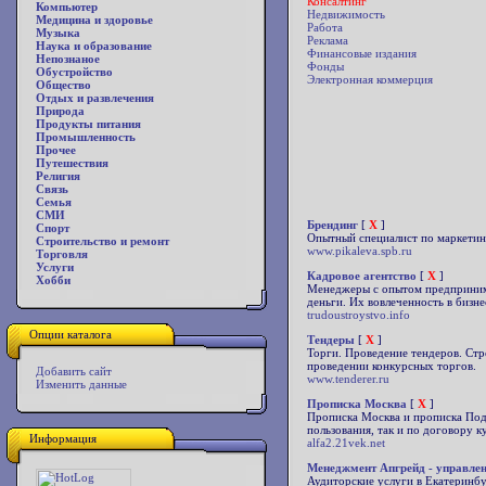
Консалтинг
Компьютер
Недвижимость
Медицина и здоровье
Работа
Музыка
Реклама
Наука и образование
Финансовые издания
Непознаное
Фонды
Обустройство
Электронная коммерция
Общество
Отдых и развлечения
Природа
Продукты питания
Промышленность
Прочее
Путешествия
Религия
Связь
Семья
СМИ
Брендинг
[
X
]
Спорт
Опытный специалист по маркетинг
Строительство и ремонт
www.pikaleva.spb.ru
Торговля
Услуги
Кадровое агентство
[
X
]
Хобби
Менеджеры с опытом предпринима
деньги. Их вовлеченность в бизне
trudoustroystvo.info
Опции каталога
Тендеры
[
X
]
Торги. Проведение тендеров. Стр
проведении конкурсных торгов.
Добавить сайт
www.tenderer.ru
Изменить данные
Прописка Москва
[
X
]
Прописка Москва и прописка Под
пользования, так и по договору 
Информация
alfa2.21vek.net
Менеджмент Апгрейд - управлен
Аудиторские услуги в Екатеринбу