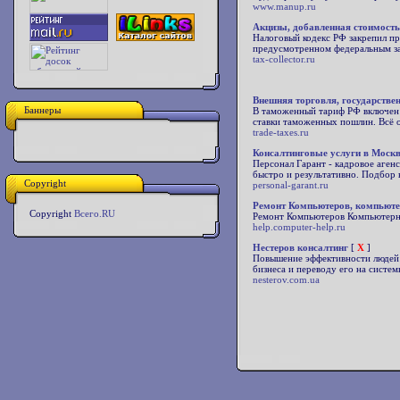
www.manup.ru
Акцизы, добавленная стоимость
Налоговый кодекс РФ закрепил пр
предусмотренном федеральным зак
tax-collector.ru
Внешняя торговля, государствен
Баннеры
В таможенный тариф РФ включен п
ставки таможенных пошлин. Всё о
trade-taxes.ru
Консалтинговые услуги в Москв
Персонал Гарант - кадровое агенс
быстро и результативно. Подбор 
Copyright
personal-garant.ru
Ремонт Компьютеров, компьют
Copyright
Всего.RU
Ремонт Компьютеров Компьютерн
help.computer-help.ru
Нестеров консалтинг
[
X
]
Повышение эффективности людей 
бизнеса и переводу его на систем
nesterov.com.ua