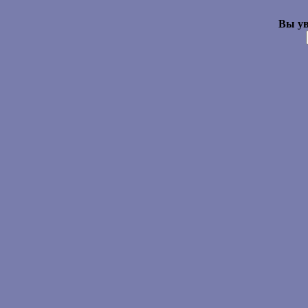
Вы ув