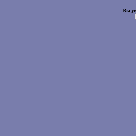
Вы ув