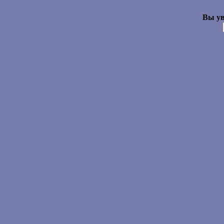
Вы ув