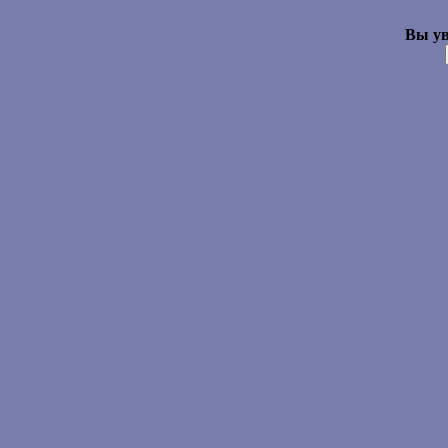
Вы ув