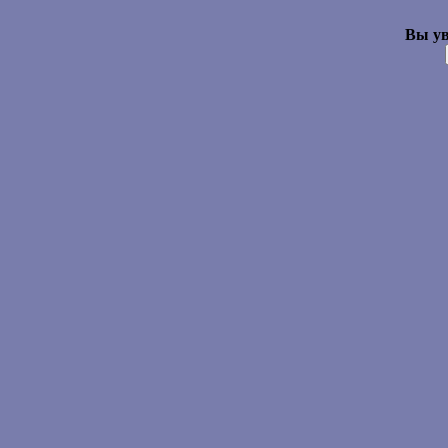
Вы ув