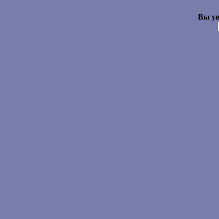
Вы ув