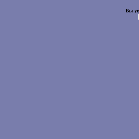
Вы ув