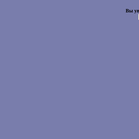
Вы ув