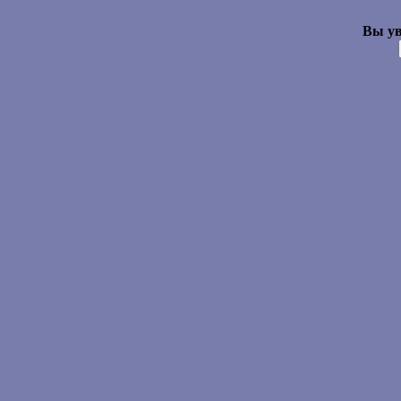
Вы ув