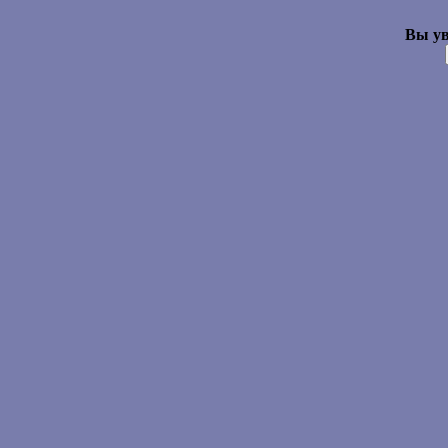
Вы ув