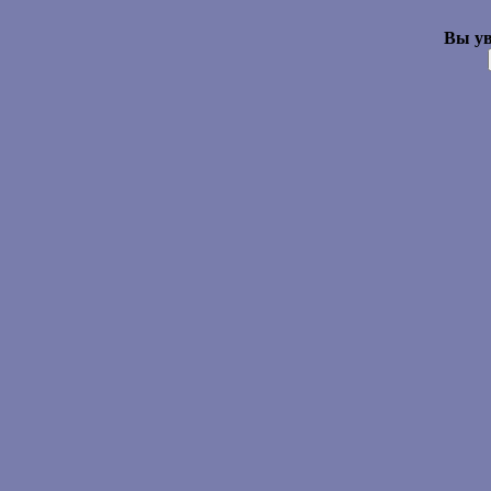
Вы ув