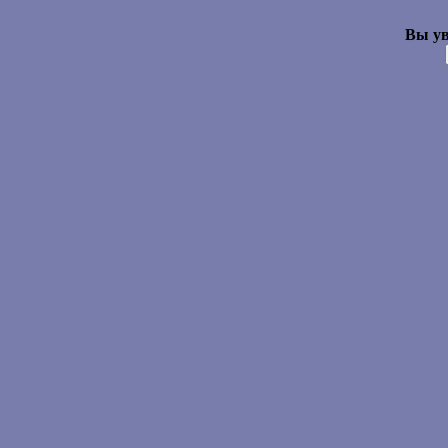
Вы ув