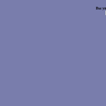
Вы ув