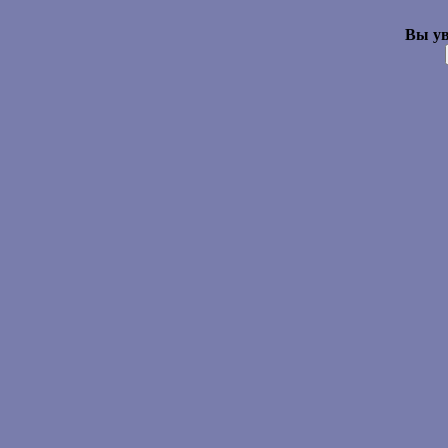
Вы ув