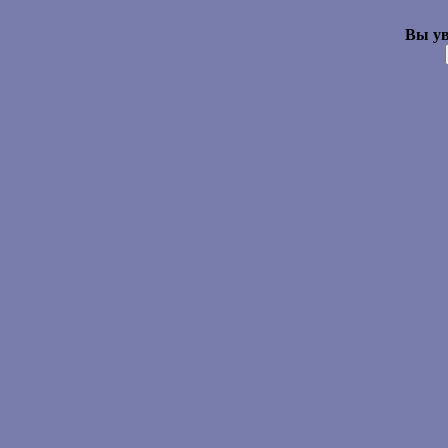
Вы ув