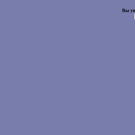
Вы ув