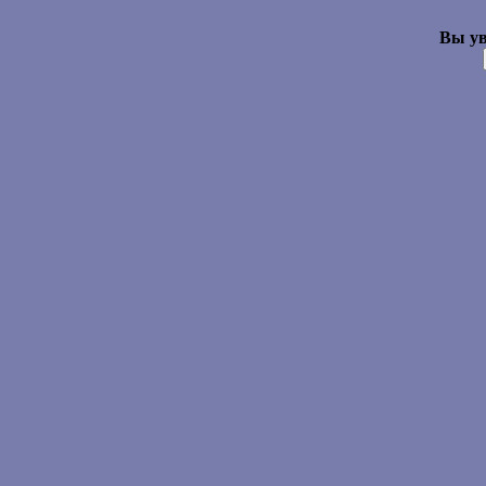
Вы ув