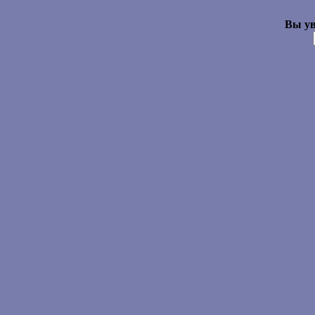
Вы ув