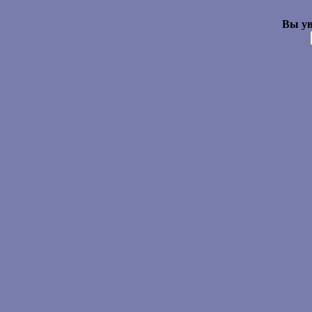
Вы ув