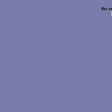
Вы ув