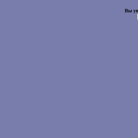
Вы ув