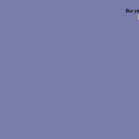
Вы ув