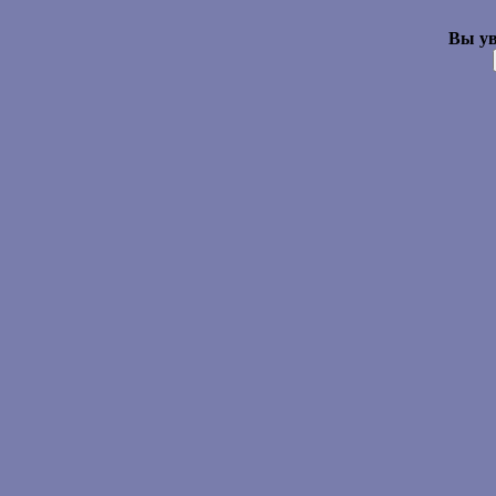
Вы ув