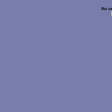
Вы ув