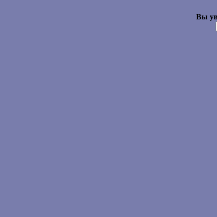
Вы ув