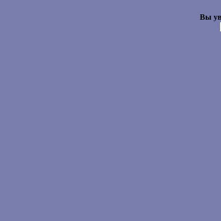
Вы ув