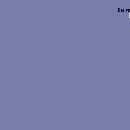
Вы ув