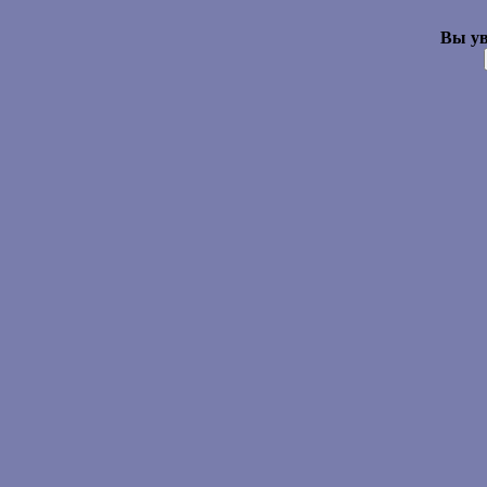
Вы ув