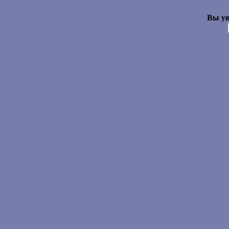
Вы ув