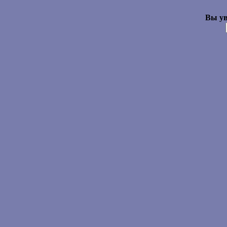
Вы ув