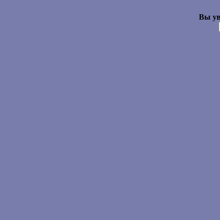
Вы ув