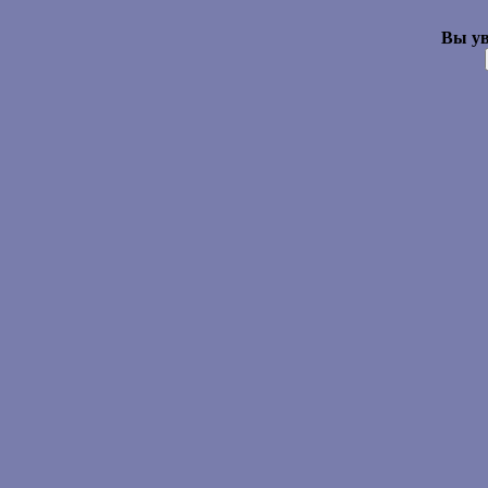
Вы ув