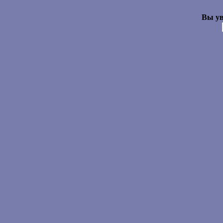
Вы ув