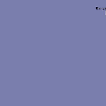
Вы ув